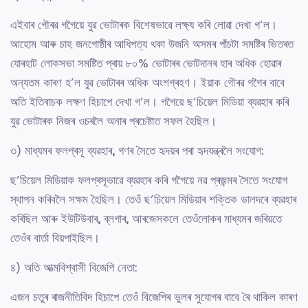
এইবাৰ গৌৰৱ গগৈয়ে যুৱ ভোটাৰক বিশেষভাৱে লক্ষ্য কৰি লোৱা দেখা গ’ল।
আহোম আৰু চাহ জনগোষ্ঠীৰ আধিপত্য থকা উজনি অসমৰ পাঁচটা সমষ্টিৰ ভিতৰত
যোৰহাট লোকসভা সমষ্টিত প্ৰায় ৮০% ভোটাৰৰ ভোটদানৰ হাৰ অধিক হোৱাৰ
অন্যতম কাৰণ হ’ল যুৱ ভোটাৰৰ অধিক অংশগ্ৰহণ। ইয়াক গৌৰৱ গগৈৰ বাবে
অতি ইতিবাচক লক্ষণ হিচাপে দেখা গ’ল। গগৈয়ে ছ’চিয়েল মিডিয়া ব্যৱহাৰ কৰি
যুৱ ভোটাৰক নিজৰ ওচৰলৈ অনাৰ প্ৰচেষ্টাত সফল হৈছিল।
৩) মাধ্যমৰ ফলপ্ৰসূ ব্যৱহাৰ, গণৰ সৈতে হৃদয়ৰ পৰা হৃদযন্ত্ৰলৈ সংযোগ:
ছ’চিয়েল মিডিয়াক ফলপ্ৰসূভাৱে ব্যৱহাৰ কৰি গগৈয়ে নৱ প্ৰজন্মৰ সৈতে সংযোগ
স্থাপন কৰিবলৈ সক্ষম হৈছিল। তেওঁ ছ’চিয়েল মিডিয়াৰ শক্তিক ভালদৰে ব্যৱহাৰ
কৰিছিল আৰু ইউটিউবাৰ, ব্লগাৰ, আৰজেসকলে তেওঁলোকৰ মাধ্যমৰ জৰিয়তে
তেওঁৰ বাৰ্তা বিয়পাইছিল।
৪) অতি আত্মবিশ্বাসী বিজেপি নেতা:
এজন চতুৰ ৰাজনীতিবিদ হিচাপে তেওঁ বিজেপিৰ ভুলৰ সুযোগৰ বাবে ৰৈ থাকিল কাৰণ