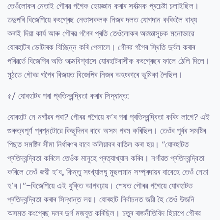
তেওঁলোকৰ নেতাই গৌৰৱ গগৈক হেয়জ্ঞান কৰাৰ সৰ্বাত্মক প্ৰচেষ্টা চলাইছিল।
তদুপৰি বিজেপিয়ে কংগ্ৰেছ নেতাসকলক নিজৰ দলত যোগদান কৰিবলৈ বাধ্য
কৰাই দিয়া কাৰ্য আৰু গৌৰৱ গগৈৰ প্ৰতি তেওঁলোকৰ অৱজ্ঞাসূচক মনোভাৱে
যোৰহাটৰ ভোটাৰক বিচ্ছিন্ন কৰি পেলালে। গৌৰৱ গগৈৰ স্থিতি দুৰ্বল কৰাৰ
পৰিৱৰ্তে বিজেপিৰ অতি আত্মবিশ্বাসে যোৰহাটবাসীক কংগ্ৰেছৰ ফালে ঠেলি দিলে।
মুঠতে গৌৰৱ গগৈৰ বিজয়ত বিজেপিৰ নিজৰ অহংকাৰে ভূমিকা লৈছিল।
৫/ যোৰহাটৰ পৰা প্ৰতিদ্বন্দ্বিতা কৰাৰ সিদ্ধান্ত:
যোৰহাট নে নগাঁৱৰ পৰা? গৌৰৱ গগৈয়ে ক’ৰ পৰা প্ৰতিদ্বন্দ্বিতা কৰিব লাগে? এই
গুৰুত্বপূৰ্ণ প্ৰশ্নটোৱে কিছুদিনৰ বাবে অসম গৰম কৰিছিল। তেওঁৰ পূৰ্বৰ সমষ্টিৰ
পিছত সমষ্টিৰ সীমা নিৰ্ধাৰণৰ বাবে কলিয়াবৰ বাতিল কৰা হয়। “যোৰহাটত
প্ৰতিদ্বন্দ্বিতা কৰিলে তেওঁক মানুহে প্ৰত্যাখ্যান কৰিব। নগাঁৱত প্ৰতিদ্বন্দ্বিতা
কৰিলে তেওঁ জয়ী হ’ব, কিন্তু সংখ্যালঘু মুছলমান সম্প্ৰদায়ৰ বাবেহে তেওঁ নেতা
হ’ব।”-বিজেপিয়ে এই যুক্তি আগবঢ়ায়। শেষত গৌৰৱ গগৈয়ে যোৰহাটত
প্ৰতিদ্বন্দ্বিতা কৰাৰ সিদ্ধান্ত লয়। যোৰহাট নিৰ্বাচনত জয়ী হৈ তেওঁ উজনি
অসমত কংগ্ৰেছ দলৰ দুৰ্গ মজবুত কৰিছিল। চতুৰ ৰাজনীতিবিদ হিচাপে গৌৰৱ