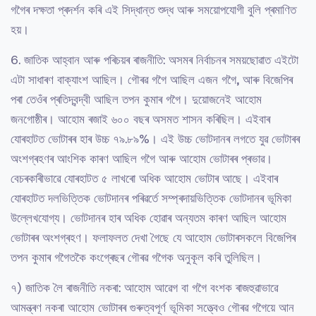
গগৈৰ দক্ষতা প্ৰদৰ্শন কৰি এই সিদ্ধান্ত শুদ্ধ আৰু সময়োপযোগী বুলি প্ৰমাণিত
হয়।
6. জাতিক আহ্বান আৰু পৰিচয়ৰ ৰাজনীতি: অসমৰ নিৰ্বাচনৰ সময়ছোৱাত এইটো
এটা সাধাৰণ বাক্যাংশ আছিল। গৌৰৱ গগৈ আছিল এজন গগৈ, আৰু বিজেপিৰ
পৰা তেওঁৰ প্ৰতিদ্বন্দ্বী আছিল তপন কুমাৰ গগৈ। দুয়োজনেই আহোম
জনগোষ্ঠীৰ। আহোম ৰজাই ৬০০ বছৰ অসমত শাসন কৰিছিল। এইবাৰ
যোৰহাটত ভোটাৰৰ হাৰ উচ্চ ৭৯.৮৯%। এই উচ্চ ভোটদানৰ লগতে যুৱ ভোটাৰৰ
অংশগ্ৰহণৰ আংশিক কাৰণ আছিল গগৈ আৰু আহোম ভোটাৰৰ প্ৰভাৱ।
বেচৰকাৰীভাৱে যোৰহাটত ৫ লাখৰো অধিক আহোম ভোটাৰ আছে। এইবাৰ
যোৰহাটত দলভিত্তিক ভোটদানৰ পৰিৱৰ্তে সম্প্ৰদায়ভিত্তিক ভোটদানৰ ভূমিকা
উল্লেখযোগ্য। ভোটদানৰ হাৰ অধিক হোৱাৰ অন্যতম কাৰণ আছিল আহোম
ভোটাৰৰ অংশগ্ৰহণ। ফলাফলত দেখা গৈছে যে আহোম ভোটাৰসকলে বিজেপিৰ
তপন কুমাৰ গগৈতকৈ কংগ্ৰেছৰ গৌৰৱ গগৈক অনুকূল কৰি তুলিছিল।
৭) জাতিক লৈ ৰাজনীতি নকৰা: আহোম আৱেগ বা গগৈ বংশক ৰাজহুৱাভাৱে
আমন্ত্ৰণ নকৰা আহোম ভোটাৰৰ গুৰুত্বপূৰ্ণ ভূমিকা সত্ত্বেও গৌৰৱ গগৈয়ে আন