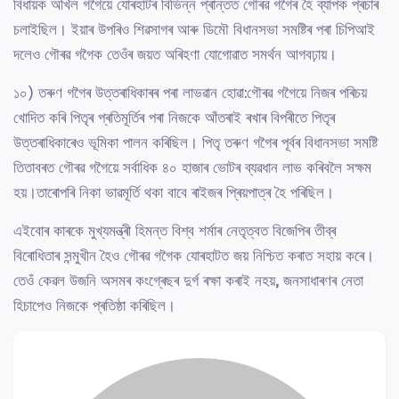
বিধায়ক অখিল গগৈয়ে যোৰহাটৰ বিভিন্ন প্ৰান্তত গৌৰৱ গগৈৰ হৈ ব্যাপক প্ৰচাৰ
চলাইছিল। ইয়াৰ উপৰিও শিৱসাগৰ আৰু ডিমৌ বিধানসভা সমষ্টিৰ পৰা চিপিআই
দলেও গৌৰৱ গগৈক তেওঁৰ জয়ত অৰিহণা যোগোৱাত সমৰ্থন আগবঢ়ায়।
১০) তৰুণ গগৈৰ উত্তৰাধিকাৰৰ পৰা লাভৱান হোৱা:গৌৰৱ গগৈয়ে নিজৰ পৰিচয়
খোদিত কৰি পিতৃৰ প্ৰতিমূৰ্তিৰ পৰা নিজকে আঁতৰাই ৰখাৰ বিপৰীতে পিতৃৰ
উত্তৰাধিকাৰেও ভূমিকা পালন কৰিছিল। পিতৃ তৰুণ গগৈৰ পূৰ্বৰ বিধানসভা সমষ্টি
তিতাবৰত গৌৰৱ গগৈয়ে সৰ্বাধিক ৪০ হাজাৰ ভোটৰ ব্যৱধান লাভ কৰিবলৈ সক্ষম
হয়।তাৰোপৰি নিকা ভাৱমূৰ্তি থকা বাবে ৰাইজৰ প্ৰিয়পাত্ৰ হৈ পৰিছিল।
এইবোৰ কাৰকে মুখ্যমন্ত্ৰী হিমন্ত বিশ্ব শৰ্মাৰ নেতৃত্বত বিজেপিৰ তীব্ৰ
বিৰোধিতাৰ সন্মুখীন হৈও গৌৰৱ গগৈক যোৰহাটত জয় নিশ্চিত কৰাত সহায় কৰে।
তেওঁ কেৱল উজনি অসমৰ কংগ্ৰেছৰ দুৰ্গ ৰক্ষা কৰাই নহয়, জনসাধাৰণৰ নেতা
হিচাপেও নিজকে প্ৰতিষ্ঠা কৰিছিল।