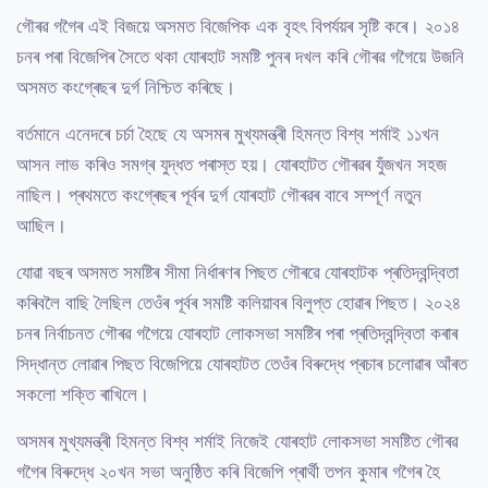
গৌৰৱ গগৈৰ এই বিজয়ে অসমত বিজেপিক এক বৃহৎ বিপৰ্যয়ৰ সৃষ্টি কৰে। ২০১৪
চনৰ পৰা বিজেপিৰ সৈতে থকা যোৰহাট সমষ্টি পুনৰ দখল কৰি গৌৰৱ গগৈয়ে উজনি
অসমত কংগ্ৰেছৰ দুৰ্গ নিশ্চিত কৰিছে।
বৰ্তমানে এনেদৰে চৰ্চা হৈছে যে অসমৰ মুখ্যমন্ত্ৰী হিমন্ত বিশ্ব শৰ্মাই ১১খন
আসন লাভ কৰিও সমগ্ৰ যুদ্ধত পৰাস্ত হয়। যোৰহাটত গৌৰৱৰ যুঁজখন সহজ
নাছিল। প্ৰথমতে কংগ্ৰেছৰ পূৰ্বৰ দুৰ্গ যোৰহাট গৌৰৱৰ বাবে সম্পূৰ্ণ নতুন
আছিল।
যোৱা বছৰ অসমত সমষ্টিৰ সীমা নিৰ্ধাৰণৰ পিছত গৌৰৱে যোৰহাটক প্ৰতিদ্বন্দ্বিতা
কৰিবলৈ বাছি লৈছিল তেওঁৰ পূৰ্বৰ সমষ্টি কলিয়াবৰ বিলুপ্ত হোৱাৰ পিছত। ২০২৪
চনৰ নিৰ্বাচনত গৌৰৱ গগৈয়ে যোৰহাট লোকসভা সমষ্টিৰ পৰা প্ৰতিদ্বন্দ্বিতা কৰাৰ
সিদ্ধান্ত লোৱাৰ পিছত বিজেপিয়ে যোৰহাটত তেওঁৰ বিৰুদ্ধে প্ৰচাৰ চলোৱাৰ আঁৰত
সকলো শক্তি ৰাখিলে।
অসমৰ মুখ্যমন্ত্ৰী হিমন্ত বিশ্ব শৰ্মাই নিজেই যোৰহাট লোকসভা সমষ্টিত গৌৰৱ
গগৈৰ বিৰুদ্ধে ২০খন সভা অনুষ্ঠিত কৰি বিজেপি প্ৰাৰ্থী তপন কুমাৰ গগৈৰ হৈ