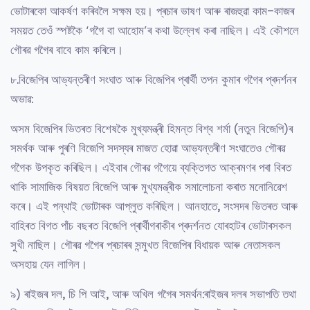
ভোটাৰকো আকৰ্ষণ কৰিবলৈ সক্ষম হয়। প্ৰচাৰ ভাষণ আৰু ৰাজহুৱা কাম-কাজৰ
সময়ত তেওঁ স্পষ্টকৈ ‘গগৈ বা আহোম’ৰ কথা উল্লেখ কৰা নাছিল। এই কৌশলে
গৌৰৱ গগৈৰ বাবে কাম কৰিলে।
৮.বিজেপিৰ আভ্যন্তৰীণ সংঘাত আৰু বিজেপিৰ প্ৰাৰ্থী তপন কুমাৰ গগৈৰ প্ৰদৰ্শনৰ
অভাৱ:
অসম বিজেপিৰ ভিতৰত বিশেষকৈ মুখ্যমন্ত্ৰী হিমন্ত বিশ্ব শৰ্মা (নতুন বিজেপি)ৰ
সমৰ্থক আৰু পুৰণি বিজেপি সদস্যৰ মাজত হোৱা আভ্যন্তৰীণ সংঘাতেও গৌৰৱ
গগৈক উপকৃত কৰিছিল। এইবাৰ গৌৰৱ গগৈয়ে ব্যক্তিগত আক্ৰমণৰ পৰা বিৰত
থাকি সামাজিক বিষয়ত বিজেপি আৰু মুখ্যমন্ত্ৰীক সমালোচনা কৰাত মনোনিৱেশ
কৰে। এই পন্থাই ভোটাৰক আপ্লুত কৰিছিল। আনহাতে, সংসদৰ ভিতৰত আৰু
বাহিৰত বিগত পাঁচ বছৰত বিজেপি প্ৰাৰ্থীগৰাকীৰ প্ৰদৰ্শনত যোৰহাটৰ ভোটাৰসকল
সুখী নাছিল। গৌৰৱ গগৈৰ প্ৰচাৰৰ সন্মুখত বিজেপিৰ বিধায়ক আৰু নেতাসকল
অসহায় যেন লাগিল।
৯) ৰাইজৰ দল, চি পি আই, আৰু অখিল গগৈৰ সমৰ্থন:ৰাইজৰ দলৰ সভাপতি তথা