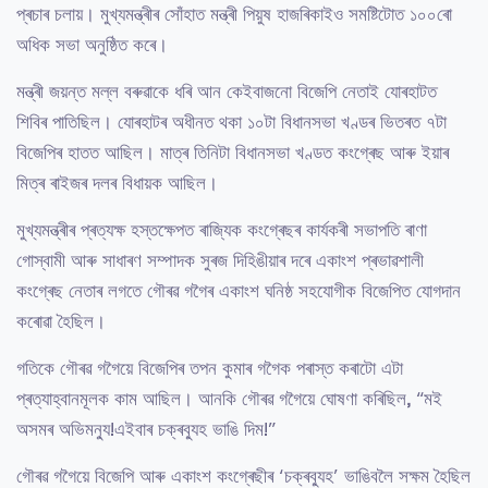
প্ৰচাৰ চলায়। মুখ্যমন্ত্ৰীৰ সোঁহাত মন্ত্ৰী পিয়ুষ হাজৰিকাইও সমষ্টিটোত ১০০ৰো
অধিক সভা অনুষ্ঠিত কৰে।
মন্ত্ৰী জয়ন্ত মল্ল বৰুৱাকে ধৰি আন কেইবাজনো বিজেপি নেতাই যোৰহাটত
শিবিৰ পাতিছিল। যোৰহাটৰ অধীনত থকা ১০টা বিধানসভা খণ্ডৰ ভিতৰত ৭টা
বিজেপিৰ হাতত আছিল। মাত্ৰ তিনিটা বিধানসভা খণ্ডত কংগ্ৰেছ আৰু ইয়াৰ
মিত্ৰ ৰাইজৰ দলৰ বিধায়ক আছিল।
মুখ্যমন্ত্ৰীৰ প্ৰত্যক্ষ হস্তক্ষেপত ৰাজ্যিক কংগ্ৰেছৰ কাৰ্যকৰী সভাপতি ৰাণা
গোস্বামী আৰু সাধাৰণ সম্পাদক সুৰজ দিহিঙীয়াৰ দৰে একাংশ প্ৰভাৱশালী
কংগ্ৰেছ নেতাৰ লগতে গৌৰৱ গগৈৰ একাংশ ঘনিষ্ঠ সহযোগীক বিজেপিত যোগদান
কৰোৱা হৈছিল।
গতিকে গৌৰৱ গগৈয়ে বিজেপিৰ তপন কুমাৰ গগৈক পৰাস্ত কৰাটো এটা
প্ৰত্যাহ্বানমূলক কাম আছিল। আনকি গৌৰৱ গগৈয়ে ঘোষণা কৰিছিল, “মই
অসমৰ অভিমন্যু!এইবাৰ চক্ৰব্যুহ ভাঙি দিম!”
গৌৰৱ গগৈয়ে বিজেপি আৰু একাংশ কংগ্ৰেছীৰ ‘চক্ৰব্যুহ’ ভাঙিবলৈ সক্ষম হৈছিল