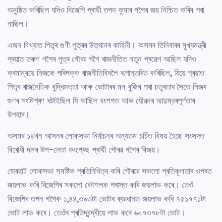
অনুষ্ঠিত কৰিছিল যদিও বিজেপি প্ৰাৰ্থী তপন কুমাৰ গগৈৰ জয় নিশ্চিত কৰিব পৰা
নাছিল।
এজন বিখ্যাত পিতৃৰ গুণী পুত্ৰৰ উত্থানৰ কাহিনী। অসমৰ তিনিবাৰৰ মুখ্যমন্ত্ৰী
প্ৰয়াত তৰুণ গগৈৰ পুত্ৰ গৌৰৱ গগৈ ৰাজনীতিত নতুন প্ৰৱেশ আছিল যদিও
ক্ৰমান্বয়ে নিজকে পৰিপক্ক ৰাজনীতিবিদলৈ ৰূপান্তৰিত কৰিছিল, যিয়ে প্ৰয়াত
পিতৃৰ ৰাজনৈতিক বুদ্ধিমত্তা আৰু ভোটাৰৰ মন বুজিব পৰা চতুৰতাৰ সৈতে নিজৰ
গুণৰ সংমিশ্ৰণ ঘটাইছিল যি আছিল বংশগত আৰু যৌৱনৰ আড়ম্বৰপূৰ্ণতাৰ
উপহাৰ।
অসমৰ ১৪খন আসনৰ লোকসভা নিৰ্বাচনৰ অন্যতম চৰ্চিত বিষয় হৈছে সংসদত
বিৰোধী দলৰ উপ-নেতা কংগ্ৰেছ প্ৰাৰ্থী গৌৰৱ গগৈৰ বিজয়।
যোৰহাট লোকসভা সমষ্টিক প্ৰতিনিধিত্ব কৰি গৌৰৱে সকলো প্ৰতিকূলতাৰ ওপৰত
জয়লাভ কৰি বিজেপিৰ সকলো কৌশলক পৰাস্ত কৰি জয়লাভ কৰে। তেওঁ
বিজেপিৰ তপন গগৈক ১,৪৪,৩৯৩টা ভোটৰ ব্যৱধানত জয়লাভ কৰি ৭৫১৭৭১টা
ভোট লাভ কৰে। তেওঁৰ প্ৰতিদ্বন্দ্বীয়ে লাভ কৰে ৬০৭৩৭৮টা ভোট।