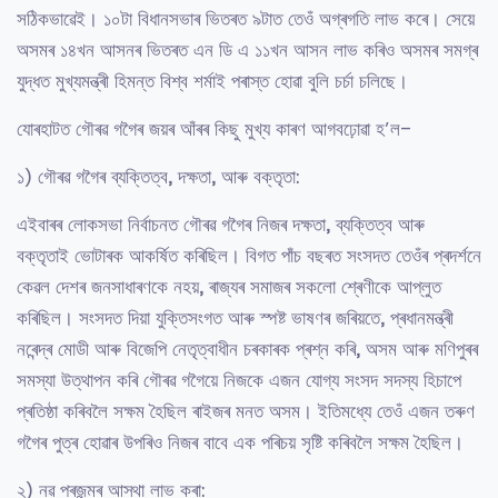
সঠিকভাৱেই। ১০টা বিধানসভাৰ ভিতৰত ৯টাত তেওঁ অগ্ৰগতি লাভ কৰে। সেয়ে
অসমৰ ১৪খন আসনৰ ভিতৰত এন ডি এ ১১খন আসন লাভ কৰিও অসমৰ সমগ্ৰ
যুদ্ধত মুখ্যমন্ত্ৰী হিমন্ত বিশ্ব শৰ্মাই পৰাস্ত হোৱা বুলি চৰ্চা চলিছে।
যোৰহাটত গৌৰৱ গগৈৰ জয়ৰ আঁৰৰ কিছু মুখ্য কাৰণ আগবঢ়োৱা হ’ল-
১) গৌৰৱ গগৈৰ ব্যক্তিত্ব, দক্ষতা, আৰু বক্তৃতা:
এইবাৰৰ লোকসভা নিৰ্বাচনত গৌৰৱ গগৈৰ নিজৰ দক্ষতা, ব্যক্তিত্ব আৰু
বক্তৃতাই ভোটাৰক আকৰ্ষিত কৰিছিল। বিগত পাঁচ বছৰত সংসদত তেওঁৰ প্ৰদৰ্শনে
কেৱল দেশৰ জনসাধাৰণকে নহয়, ৰাজ্যৰ সমাজৰ সকলো শ্ৰেণীকে আপ্লুত
কৰিছিল। সংসদত দিয়া যুক্তিসংগত আৰু স্পষ্ট ভাষণৰ জৰিয়তে, প্ৰধানমন্ত্ৰী
নৰেন্দ্ৰ মোডী আৰু বিজেপি নেতৃত্বাধীন চৰকাৰক প্ৰশ্ন কৰি, অসম আৰু মণিপুৰৰ
সমস্যা উত্থাপন কৰি গৌৰৱ গগৈয়ে নিজকে এজন যোগ্য সংসদ সদস্য হিচাপে
প্ৰতিষ্ঠা কৰিবলৈ সক্ষম হৈছিল ৰাইজৰ মনত অসম। ইতিমধ্যে তেওঁ এজন তৰুণ
গগৈৰ পুত্ৰ হোৱাৰ উপৰিও নিজৰ বাবে এক পৰিচয় সৃষ্টি কৰিবলৈ সক্ষম হৈছিল।
২) নৱ প্ৰজন্মৰ আস্থা লাভ কৰা: