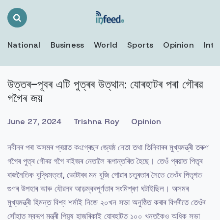
Search
Toggle
National
Business
World
Sports
Opinion
Inte
উত্তৰ-পূবৰ এটি পুত্ৰৰ উত্থান: যোৰহাটৰ পৰা গৌৰৱ
গগৈৰ জয়
June 27, 2024
Trishna Roy
Opinion
নবীনৰ পৰা অসমৰ প্ৰয়াত কংগ্ৰেছৰ জ্যেষ্ঠ নেতা তথা তিনিবাৰৰ মুখ্যমন্ত্ৰী তৰুণ
গগৈৰ পুত্ৰ গৌৰৱ গগৈ ৰাইজৰ নেতালৈ ৰূপান্তৰিত হৈছে। তেওঁ প্ৰয়াত পিতৃৰ
ৰাজনৈতিক বুদ্ধিমত্তা, ভোটাৰৰ মন বুজি পোৱাৰ চতুৰতাৰ সৈতে তেওঁৰ পিতৃগত
গুণৰ উপহাৰ আৰু যৌৱনৰ আড়ম্বৰপূৰ্ণতাৰ সংমিশ্ৰণ ঘটাইছিল। অসমৰ
মুখ্যমন্ত্ৰী হিমন্ত বিশ্ব শৰ্মাই নিজে ২০খন সভা অনুষ্ঠিত কৰাৰ বিপৰীতে তেওঁৰ
সোঁহাত স্বৰূপ মন্ত্ৰী পিয়ুষ হাজৰিকাই যোৰহাটত ১০০ খনতকৈও অধিক সভা